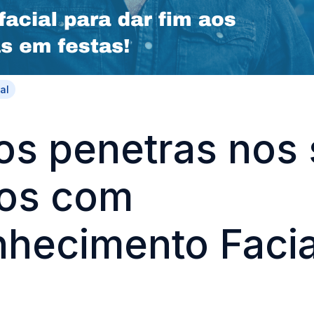
al
os penetras nos
os com
hecimento Facia