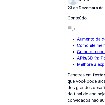
23 de Dezembro de
Conteúdo
Aumento da d
Como ele melh
Como o reconh
APIs/SDKs: Po
Melhore a exp
Penetras em
festa
que você pode alc
dos grandes desafi
do final de ano s
convidados não aut