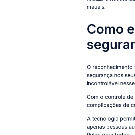
mauais.
Como el
segura
O reconhecimento fa
segurança nos seus
incontrolável nesse 
Com o controle de a
complicações de cr
A tecnologia permi
apenas pessoas aut
fluida para todos.