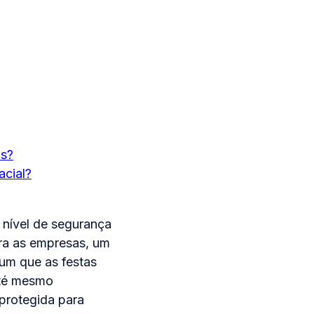
os?
acial?
nível de segurança
ra as empresas, um
um que as festas
até mesmo
protegida para