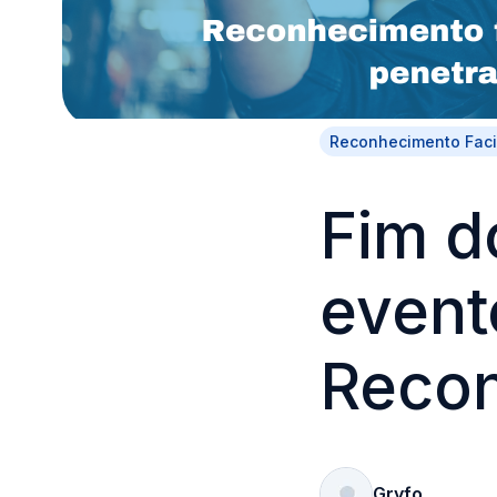
Reconhecimento Faci
Fim d
event
Recon
Gryfo