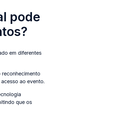
al pode
ntos?
zado em diferentes
 o reconhecimento
 acesso ao evento.
ecnologia
itindo que os