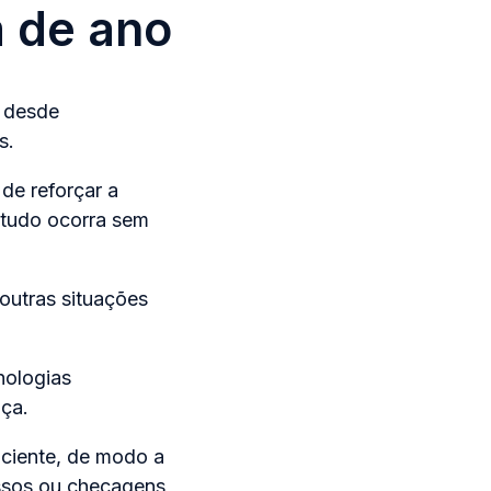
 de ano
, desde
s.
e reforçar a
e tudo ocorra sem
 outras situações
nologias
nça.
iciente, de modo a
ssos ou checagens